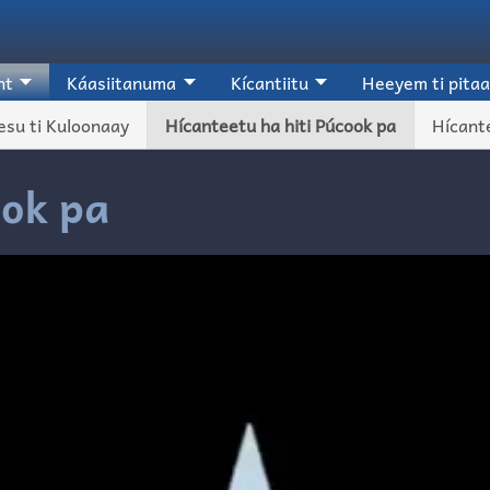
nt
Káasiitanuma
Kícantiitu
Heeyem ti pitaa
esu ti Kuloonaay
Hícanteetu ha hiti Púcook pa
Hícante
ook pa