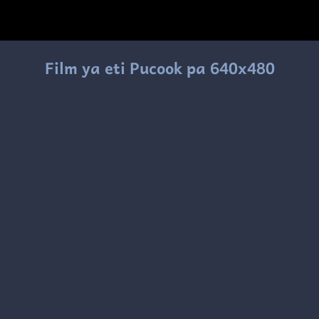
Film ya eti Pucook pa 640x480