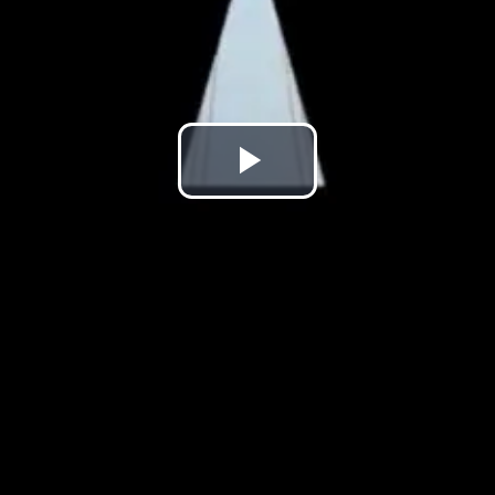
Ñoc
hísaaluman
ha
hipikaay